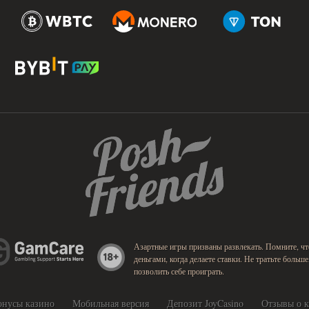
Азартные игры призваны развлекать. Помните, чт
деньгами, когда делаете ставки. Не тратьте больш
позволить себе проиграть.
онусы казино
Мобильная версия
Депозит JoyCasino
Отзывы о к