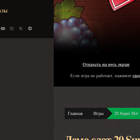
КТЫ
Открыть на весь экран
сюд
Если игра не работает, нажмите
Главная
Игры
20 Super Hot
Демо слот 20 Su