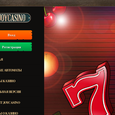
Вход
Регистрация
АЯ
ЫЕ АВТОМАТЫ
Ы КАЗИНО
ЬНАЯ ВЕРСИЯ
Т JOYCASINO
Ы О КАЗИНО