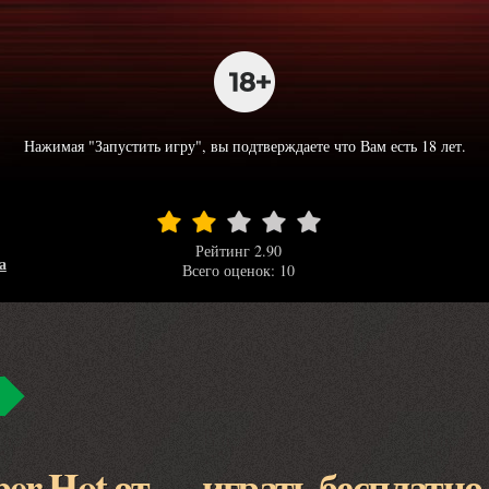
Нажимая "Запустить игру", вы подтверждаете что Вам есть 18 лет.
Рейтинг
2.90
а
Всего оценок:
10
per Hot от — играть бесплатно