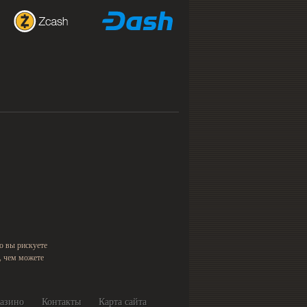
о вы рискуете
е, чем можете
азино
Контакты
Карта сайта