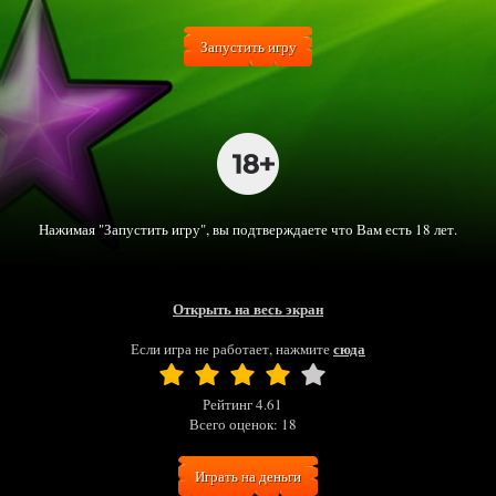
Запустить игру
Нажимая "Запустить игру", вы подтверждаете что Вам есть 18 лет.
Открыть на весь экран
сюда
Если игра не работает, нажмите
Рейтинг
4.61
Всего оценок:
18
Играть на деньги