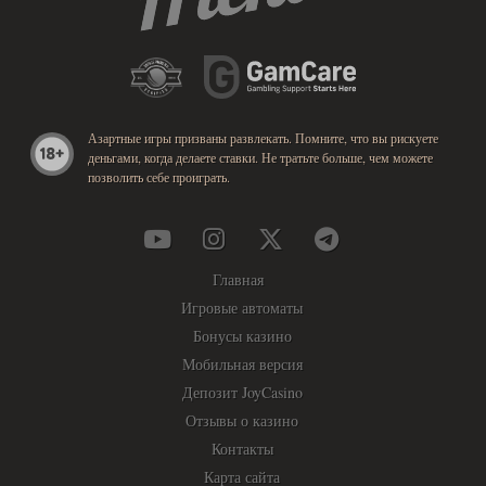
Азартные игры призваны развлекать. Помните, что вы рискуете
деньгами, когда делаете ставки. Не тратьте больше, чем можете
позволить себе проиграть.
Главная
Игровые автоматы
Бонусы казино
Мобильная версия
Депозит JoyCasino
Отзывы о казино
Контакты
Карта сайта