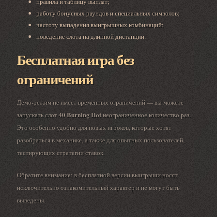
правила и таблицу выплат;
работу бонусных раундов и специальных символов;
частоту выпадения выигрышных комбинаций;
поведение слота на длинной дистанции.
Бесплатная игра без
ограничений
Демо-режим не имеет временных ограничений — вы можете
40 Burning Hot
запускать слот
неограниченное количество раз.
Это особенно удобно для новых игроков, которые хотят
разобраться в механике, а также для опытных пользователей,
тестирующих стратегии ставок.
Обратите внимание: в бесплатной версии выигрыши носят
исключительно ознакомительный характер и не могут быть
выведены.