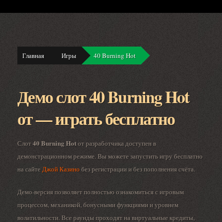
Главная
Игры
40 Burning Hot
Демо слот 40 Burning Hot
от — играть бесплатно
40 Burning Hot
Слот
от разработчика
доступен в
демонстрационном режиме. Вы можете запустить игру бесплатно
на сайте
Джой Казино
без регистрации и без пополнения счёта.
Демо-версия позволяет полностью ознакомиться с игровым
процессом, механикой, бонусными функциями и уровнем
волатильности. Все раунды проходят на виртуальные кредиты,