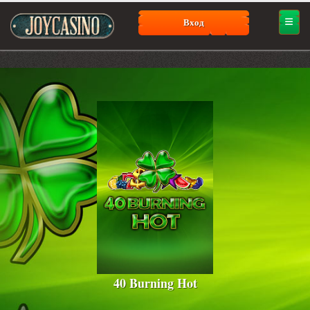
Вход
40 Burning Hot