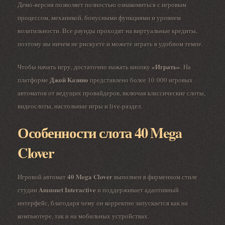
Демо-версия позволяет полностью ознакомиться с игровым
процессом, механикой, бонусными функциями и уровнем
волатильности. Все раунды проходят на виртуальные кредиты,
поэтому вы ничем не рискуете и можете играть в удобном темпе.
«Играть»
Чтобы начать игру, достаточно нажать кнопку
. На
Джой Казино
платформе
представлено более 10 000 игровых
автоматов от ведущих провайдеров, включая классические слоты,
видеослоты, настольные игры и live-раздел.
Особенности слота 40 Mega
Clover
40 Mega Clover
Игровой автомат
выполнен в фирменном стиле
Amusnet Interactive
студии
и поддерживает адаптивный
интерфейс, благодаря чему он корректно запускается как на
компьютере, так и на мобильных устройствах.