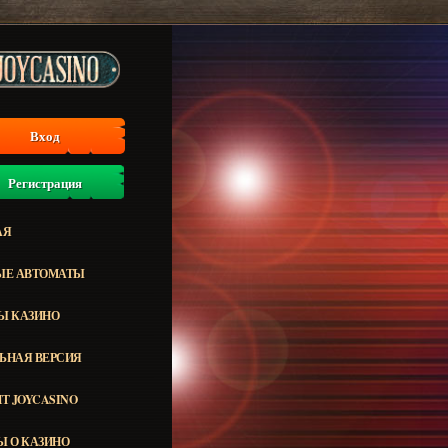
Вход
Регистрация
АЯ
ЫЕ АВТОМАТЫ
Ы КАЗИНО
ЬНАЯ ВЕРСИЯ
Т JOYCASINO
Ы О КАЗИНО