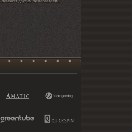
о поможет другим пользователям