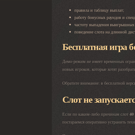
правила и таблицу выплат;
работу бонусных раундов и спе
частоту выпадения выигрышных
поведение слота на длинной дис
Бесплатная игра б
Демо-режим не имеет временных огра
новых игроков, которые хотят разобрат
Обратите внимание: в бесплатной вер
Слот не запускает
40
Если по каким-либо причинам слот
постараемся оперативно устранить тех