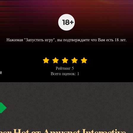
Нажимая "Запустить игру", вы подтверждаете что Вам есть 18 лет.
Рейтинг
5
а
Всего оценок:
1
er Hot от Amusnet Interactive