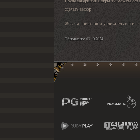
После завершения игры вы можете ост
сделать выбор.
Желаем приятной и увлекательной игр
Обновлено:
03.10.2024