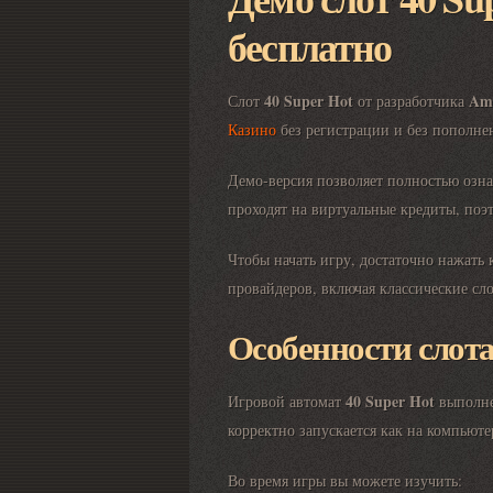
бесплатно
40 Super Hot
Amu
Слот
от разработчика
Казино
без регистрации и без пополнен
Демо-версия позволяет полностью озн
проходят на виртуальные кредиты, поэ
Чтобы начать игру, достаточно нажать
провайдеров, включая классические сло
Особенности слота
40 Super Hot
Игровой автомат
выполне
корректно запускается как на компьюте
Во время игры вы можете изучить: