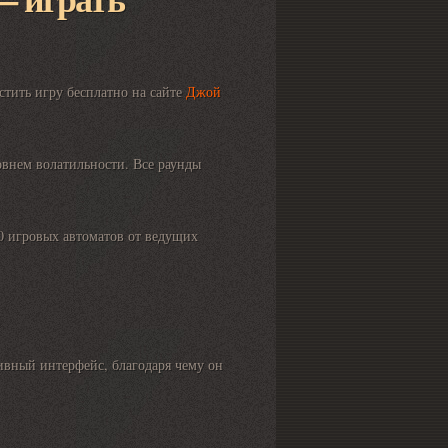
тить игру бесплатно на сайте
Джой
внем волатильности. Все раунды
0 игровых автоматов от ведущих
вный интерфейс, благодаря чему он