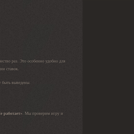
ество раз. Это особенно удобно для
ии ставок.
т быть выведены.
е работает»
. Мы проверим игру и