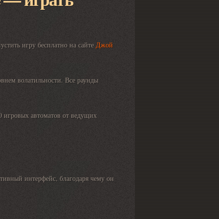
устить игру бесплатно на сайте
Джой
внем волатильности. Все раунды
0 игровых автоматов от ведущих
тивный интерфейс, благодаря чему он