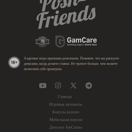
Азартные игры призваны развлекать. Помните, что вы рискуете
деньгами, когда делаете ставки. Не тратьте больше, чем можете
позволить себе проиграть.
Главная
Игровые автоматы
Бонусы казино
Мобильная версия
Депозит JoyCasino