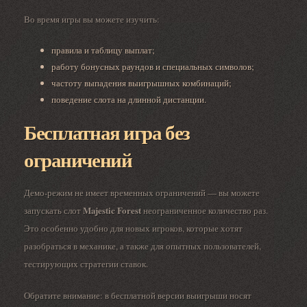
Во время игры вы можете изучить:
правила и таблицу выплат;
работу бонусных раундов и специальных символов;
частоту выпадения выигрышных комбинаций;
поведение слота на длинной дистанции.
Бесплатная игра без
ограничений
Демо-режим не имеет временных ограничений — вы можете
Majestic Forest
запускать слот
неограниченное количество раз.
Это особенно удобно для новых игроков, которые хотят
разобраться в механике, а также для опытных пользователей,
тестирующих стратегии ставок.
Обратите внимание: в бесплатной версии выигрыши носят