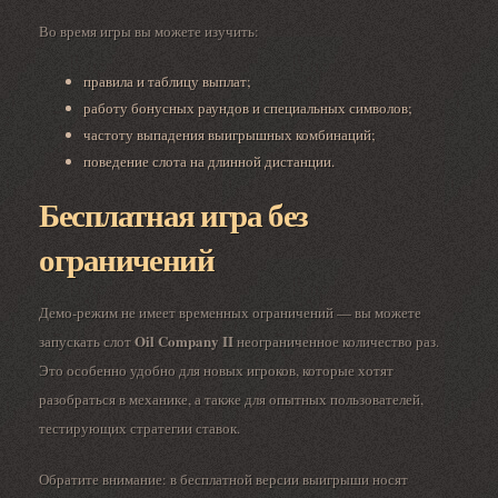
Во время игры вы можете изучить:
правила и таблицу выплат;
работу бонусных раундов и специальных символов;
частоту выпадения выигрышных комбинаций;
поведение слота на длинной дистанции.
Бесплатная игра без
ограничений
Демо-режим не имеет временных ограничений — вы можете
Oil Company II
запускать слот
неограниченное количество раз.
Это особенно удобно для новых игроков, которые хотят
разобраться в механике, а также для опытных пользователей,
тестирующих стратегии ставок.
Обратите внимание: в бесплатной версии выигрыши носят