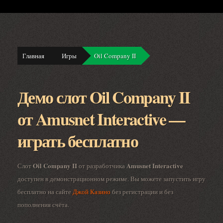
Главная
Игры
Oil Company II
Демо слот Oil Company II
от Amusnet Interactive —
играть бесплатно
Oil Company II
Amusnet Interactive
Слот
от разработчика
доступен в демонстрационном режиме. Вы можете запустить игру
бесплатно на сайте
Джой Казино
без регистрации и без
пополнения счёта.