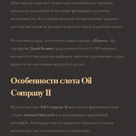
Демо-версия позволяет полностью ознакомиться с игровым
процессом, механикой, бонусными функциями и уровнем
волатильности. Все раунды проходят на виртуальные кредиты,
поэтому вы ничем не рискуете и можете играть в удобном темпе.
«Играть»
Чтобы начать игру, достаточно нажать кнопку
. На
Джой Казино
платформе
представлено более 10 000 игровых
автоматов от ведущих провайдеров, включая классические слоты,
видеослоты, настольные игры и live-раздел.
Особенности слота Oil
Company II
Oil Company II
Игровой автомат
выполнен в фирменном стиле
Amusnet Interactive
студии
и поддерживает адаптивный
интерфейс, благодаря чему он корректно запускается как на
компьютере, так и на мобильных устройствах.