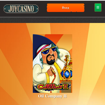
Вход
Oil Company II