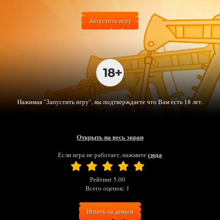
Запустить игру
Нажимая "Запустить игру", вы подтверждаете что Вам есть 18 лет.
Открыть на весь экран
сюда
Если игра не работает, нажмите
Рейтинг
5.00
Всего оценок:
1
Играть на деньги