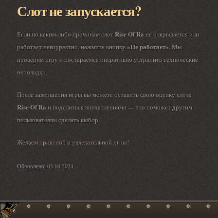
Слот не запускается?
Rise Of Ra
Если по каким-либо причинам слот
не открывается или
«Не работает»
работает некорректно, нажмите кнопку
. Мы
проверим игру и постараемся оперативно устранить технические
неполадки.
После завершения игры вы можете оставить свою оценку слота
Rise Of Ra
и поделиться впечатлениями — это поможет другим
пользователям сделать выбор.
Желаем приятной и увлекательной игры!
Обновлено:
03.10.2024