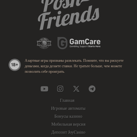
Азартные игры призваны развлекать. Помните, что вы рискуете
деньгами, когда делаете ставки. Не тратьте больше, чем можете
позволить себе проиграть.
Главная
Игровые автоматы
Бонусы казино
Мобильная версия
Депозит JoyCasino