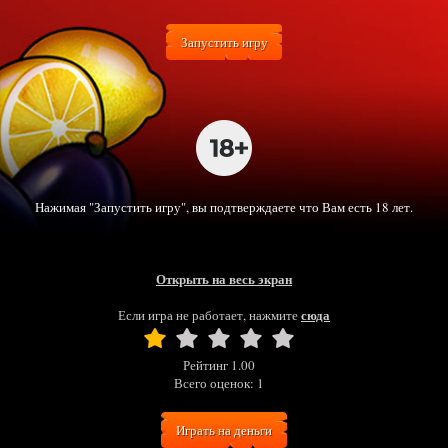
Запустить игру
Нажимая "Запустить игру", вы подтверждаете что Вам есть 18 лет.
Открыть на весь экран
сюда
Если игра не работает, нажмите
Рейтинг
1.00
Всего оценок:
1
Играть на деньги