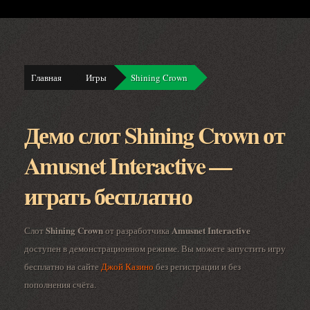
Главная
Игры
Shining Crown
Демо слот Shining Crown от
Amusnet Interactive —
играть бесплатно
Shining Crown
Amusnet Interactive
Слот
от разработчика
доступен в демонстрационном режиме. Вы можете запустить игру
бесплатно на сайте
Джой Казино
без регистрации и без
пополнения счёта.