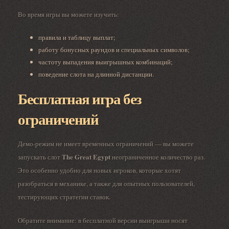
Во время игры вы можете изучить:
правила и таблицу выплат;
работу бонусных раундов и специальных символов;
частоту выпадения выигрышных комбинаций;
поведение слота на длинной дистанции.
Бесплатная игра без
ограничений
Демо-режим не имеет временных ограничений — вы можете
The Great Egypt
запускать слот
неограниченное количество раз.
Это особенно удобно для новых игроков, которые хотят
разобраться в механике, а также для опытных пользователей,
тестирующих стратегии ставок.
Обратите внимание: в бесплатной версии выигрыши носят