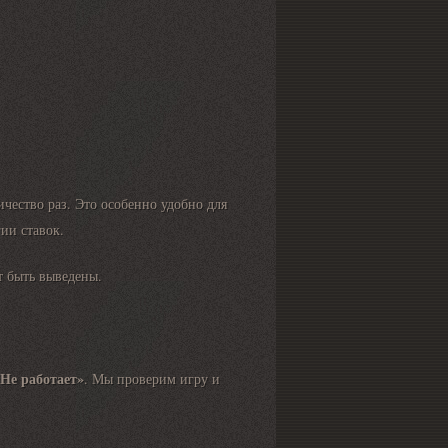
чество раз. Это особенно удобно для
ии ставок.
т быть выведены.
Не работает»
. Мы проверим игру и