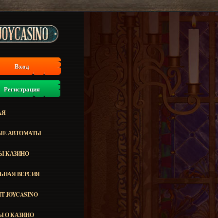
Вход
Регистрация
АЯ
ЫЕ АВТОМАТЫ
Ы КАЗИНО
ЬНАЯ ВЕРСИЯ
Т JOYCASINO
Ы О КАЗИНО