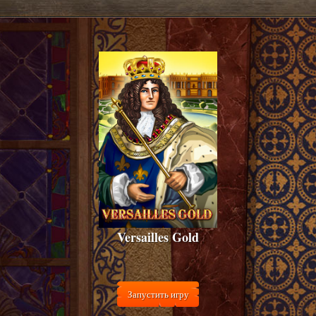
Versailles Gold
Запустить игру