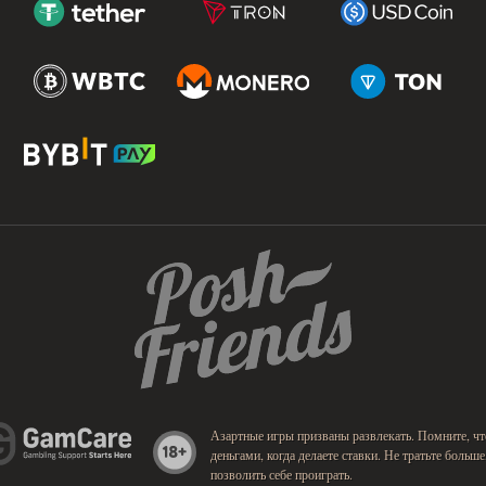
Азартные игры призваны развлекать. Помните, чт
деньгами, когда делаете ставки. Не тратьте больш
позволить себе проиграть.