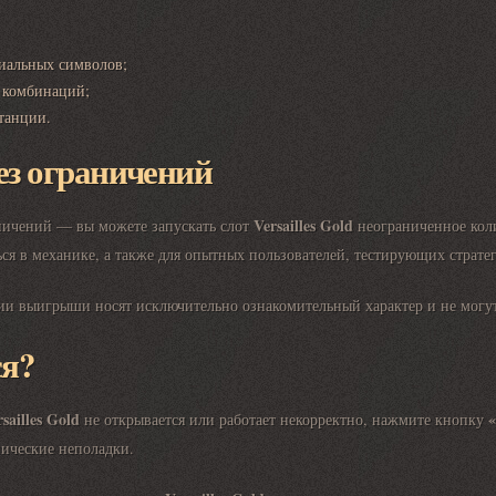
циальных символов;
 комбинаций;
танции.
ез ограничений
Versailles Gold
ничений — вы можете запускать слот
неограниченное коли
ься в механике, а также для опытных пользователей, тестирующих стратег
сии выигрыши носят исключительно ознакомительный характер и не могу
ся?
sailles Gold
«
не открывается или работает некорректно, нажмите кнопку
нические неполадки.