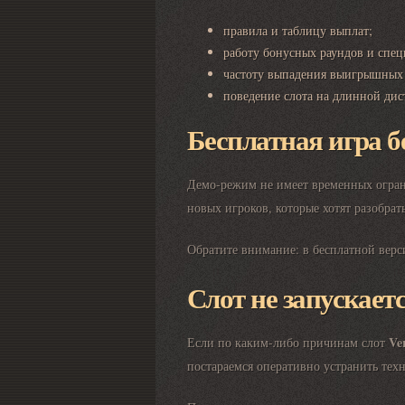
правила и таблицу выплат;
работу бонусных раундов и спе
частоту выпадения выигрышных
поведение слота на длинной дис
Бесплатная игра б
Демо-режим не имеет временных огра
новых игроков, которые хотят разобрат
Обратите внимание: в бесплатной вер
Слот не запускает
Ver
Если по каким-либо причинам слот
постараемся оперативно устранить тех