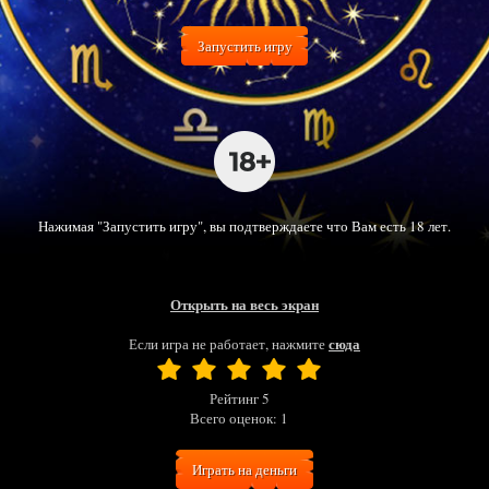
Запустить игру
Нажимая "Запустить игру", вы подтверждаете что Вам есть 18 лет.
Открыть на весь экран
сюда
Если игра не работает, нажмите
Рейтинг
5
Всего оценок:
1
Играть на деньги