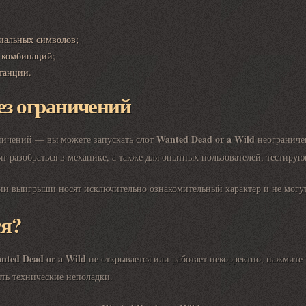
циальных символов;
 комбинаций;
танции.
ез ограничений
Wanted Dead or a Wild
ничений — вы можете запускать слот
неограничен
ят разобраться в механике, а также для опытных пользователей, тестирую
сии выигрыши носят исключительно ознакомительный характер и не могу
ся?
nted Dead or a Wild
не открывается или работает некорректно, нажмит
ить технические неполадки.