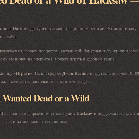
Hacksaw
отчика
доступен в демонстрационном режиме. Вы можете запуст
ия счёта.
акомиться с игровым процессом, механикой, бонусными функциями и уро
тому вы ничем не рискуете и можете играть в удобном темпе.
«Играть»
Джой Казино
 кнопку
. На платформе
представлено более 10 00
ты, видеослоты, настольные игры и live-раздел.
 Wanted Dead or a Wild
ld
Hacksaw
выполнен в фирменном стиле студии
и поддерживает адаптив
ре, так и на мобильных устройствах.