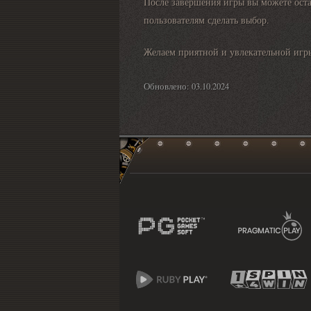
После завершения игры вы можете ост
пользователям сделать выбор.
Желаем приятной и увлекательной игр
Обновлено:
03.10.2024