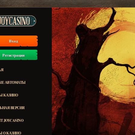
Вход
Регистрация
АЯ
ЫЕ АВТОМАТЫ
Ы КАЗИНО
ЬНАЯ ВЕРСИЯ
Т JOYCASINO
Ы О КАЗИНО