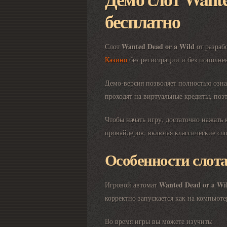
бесплатно
Wanted Dead or a Wild
Слот
от разраб
Казино
без регистрации и без пополнен
Демо-версия позволяет полностью озн
проходят на виртуальные кредиты, поэ
Чтобы начать игру, достаточно нажать
провайдеров, включая классические сло
Особенности слота
Wanted Dead or a Wi
Игровой автомат
корректно запускается как на компьюте
Во время игры вы можете изучить: