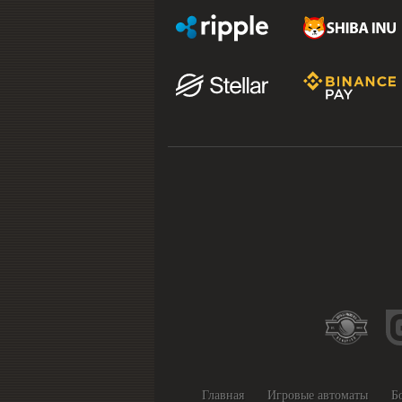
Главная
Игровые автоматы
Б