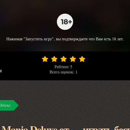
Нажимая "Запустить игру", вы подтверждаете что Вам есть 18 лет.
Рейтинг
5
а
Всего оценок:
1
Deluxe
e Mania Deluxe от — играть бе