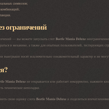
циальных символов;
 комбинаций;
танции.
ез ограничений
Beetle Mania Deluxe
ничений — вы можете запускать слот
неограниченное
браться в механике, а также для опытных пользователей, тестирующих стр
сии выигрыши носят исключительно ознакомительный характер и не могу
ся?
etle Mania Deluxe
не открывается или работает некорректно, нажмите к
ить технические неполадки.
Beetle Mania Deluxe
авить свою оценку слота
и поделиться впечатлениям