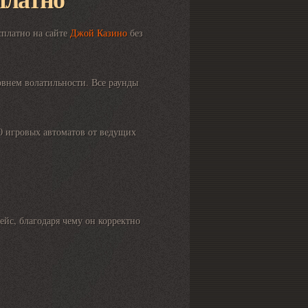
сплатно на сайте
Джой Казино
без
внем волатильности. Все раунды
0 игровых автоматов от ведущих
йс, благодаря чему он корректно