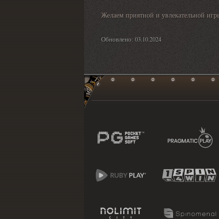
Желаем приятной и увлекательной игр
Обновлено:
03.10.2024