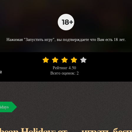
Нажимая "Запустить игру", вы подтверждаете что Вам есть 18 лет.
Рейтинг
4.50
а
Всего оценок:
2
idays
bean Holidays от — играть бес