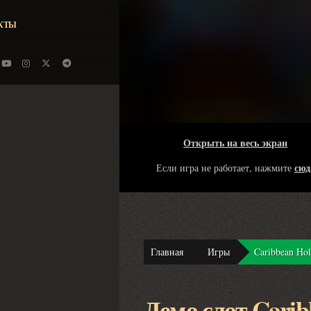
КТЫ
Открыть на весь экран
сюд
Если игра не работает, нажмите
Главная
Игры
Caribbean Hol
Демо слот Carib