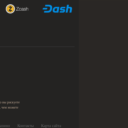
о вы рискуете
е, чем можете
азино
Контакты
Карта сайта