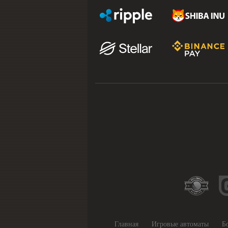
Главная
Игровые автоматы
Б