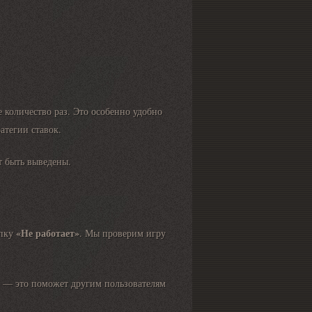
 количество раз. Это особенно удобно
атегии ставок.
т быть выведены.
«Не работает»
опку
. Мы проверим игру
 — это поможет другим пользователям