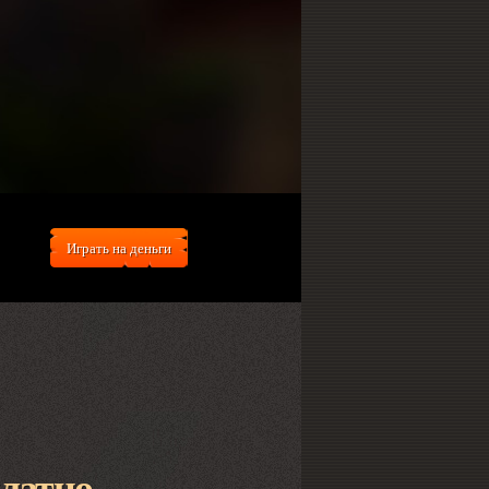
Играть на деньги
платно