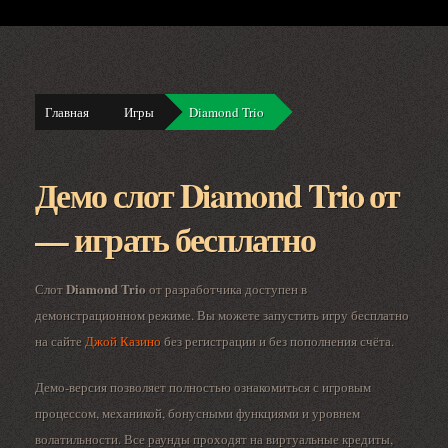
Главная
Игры
Diamond Trio
Демо слот Diamond Trio от
— играть бесплатно
Diamond Trio
Слот
от разработчика
доступен в
демонстрационном режиме. Вы можете запустить игру бесплатно
на сайте
Джой Казино
без регистрации и без пополнения счёта.
Демо-версия позволяет полностью ознакомиться с игровым
процессом, механикой, бонусными функциями и уровнем
волатильности. Все раунды проходят на виртуальные кредиты,