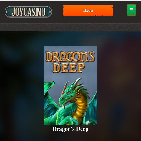
Вход
Dragon's Deep