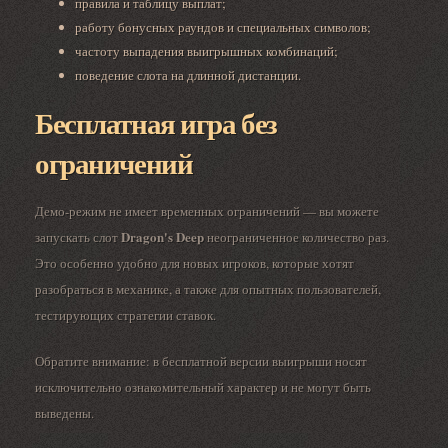
правила и таблицу выплат;
работу бонусных раундов и специальных символов;
частоту выпадения выигрышных комбинаций;
поведение слота на длинной дистанции.
Бесплатная игра без
ограничений
Демо-режим не имеет временных ограничений — вы можете
Dragon's Deep
запускать слот
неограниченное количество раз.
Это особенно удобно для новых игроков, которые хотят
разобраться в механике, а также для опытных пользователей,
тестирующих стратегии ставок.
Обратите внимание: в бесплатной версии выигрыши носят
исключительно ознакомительный характер и не могут быть
выведены.