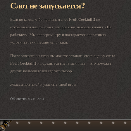
Слот не запускается?
Fruit Cocktail 2
Если по каким-либо причинам слот
не
«Не
открывается или работает некорректно, нажмите кнопку
работает»
. Мы проверим игру и постараемся оперативно
устранить технические неполадки.
После завершения игры вы можете оставить свою оценку слота
Fruit Cocktail 2
и поделиться впечатлениями — это поможет
другим пользователям сделать выбор.
Желаем приятной и увлекательной игры!
Обновлено:
03.10.2024