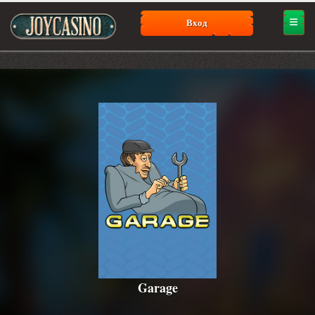
Вход
Garage