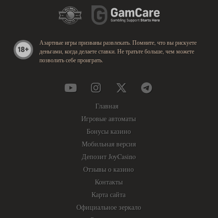
Азартные игры призваны развлекать. Помните, что вы рискуете
деньгами, когда делаете ставки. Не тратьте больше, чем можете
позволить себе проиграть.
Главная
Игровые автоматы
Бонусы казино
Мобильная версия
Депозит JoyCasino
Отзывы о казино
Контакты
Карта сайта
Официальное зеркало