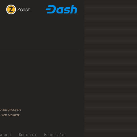
о вы рискуете
е, чем можете
азино
Контакты
Карта сайта