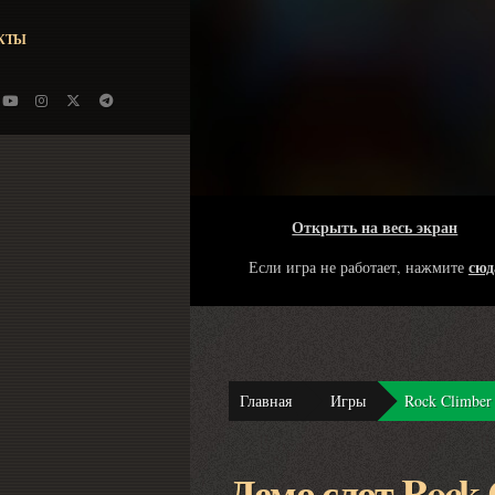
КТЫ
Открыть на весь экран
сюд
Если игра не работает, нажмите
Главная
Игры
Rock Climber
Демо слот Rock 