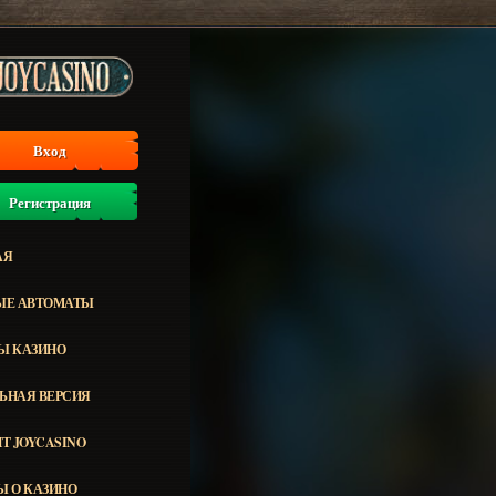
Вход
Регистрация
АЯ
ЫЕ АВТОМАТЫ
Ы КАЗИНО
ЬНАЯ ВЕРСИЯ
Т JOYCASINO
Ы О КАЗИНО