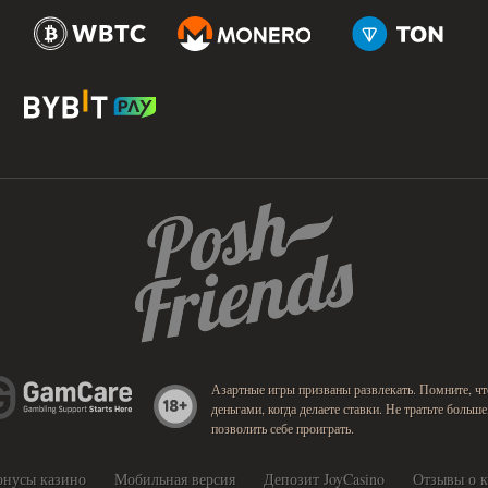
Азартные игры призваны развлекать. Помните, чт
деньгами, когда делаете ставки. Не тратьте больш
позволить себе проиграть.
онусы казино
Мобильная версия
Депозит JoyCasino
Отзывы о к