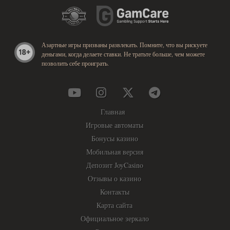
Азартные игры призваны развлекать. Помните, что вы рискуете
деньгами, когда делаете ставки. Не тратьте больше, чем можете
позволить себе проиграть.
Главная
Игровые автоматы
Бонусы казино
Мобильная версия
Депозит JoyCasino
Отзывы о казино
Контакты
Карта сайта
Официальное зеркало