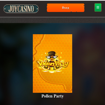
Вход
Pollen Party