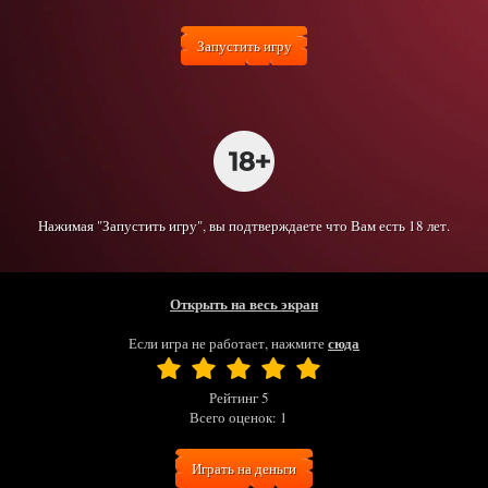
Запустить игру
Нажимая "Запустить игру", вы подтверждаете что Вам есть 18 лет.
Открыть на весь экран
сюда
Если игра не работает, нажмите
Рейтинг
5
Всего оценок:
1
Играть на деньги