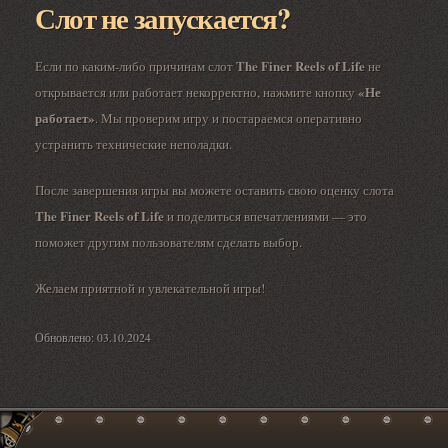
Слот не запускается?
The Finer Reels of Life
Если по каким-либо причинам слот
не
«Не
открывается или работает некорректно, нажмите кнопку
работает»
. Мы проверим игру и постараемся оперативно
устранить технические неполадки.
После завершения игры вы можете оставить свою оценку слота
The Finer Reels of Life
и поделиться впечатлениями — это
поможет другим пользователям сделать выбор.
Желаем приятной и увлекательной игры!
Обновлено:
03.10.2024