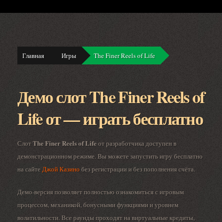
Главная
Игры
The Finer Reels of Life
Демо слот The Finer Reels of
Life от — играть бесплатно
The Finer Reels of Life
Слот
от разработчика
доступен в
демонстрационном режиме. Вы можете запустить игру бесплатно
на сайте
Джой Казино
без регистрации и без пополнения счёта.
Демо-версия позволяет полностью ознакомиться с игровым
процессом, механикой, бонусными функциями и уровнем
волатильности. Все раунды проходят на виртуальные кредиты,