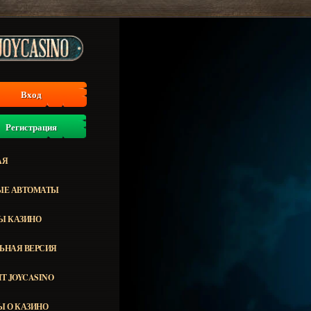
Вход
Регистрация
АЯ
ЫЕ АВТОМАТЫ
Ы КАЗИНО
ЬНАЯ ВЕРСИЯ
Т JOYCASINO
Ы О КАЗИНО