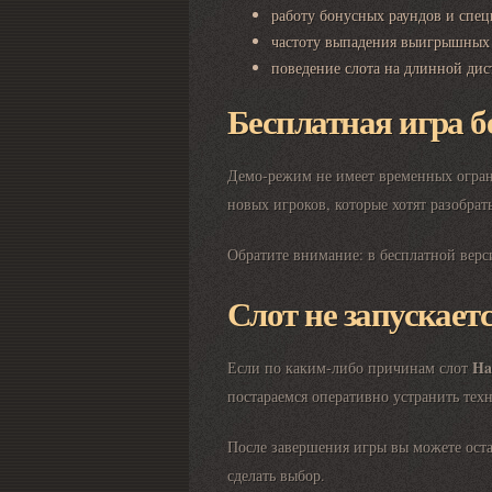
работу бонусных раундов и спе
частоту выпадения выигрышных
поведение слота на длинной дис
Бесплатная игра б
Демо-режим не имеет временных огра
новых игроков, которые хотят разобрат
Обратите внимание: в бесплатной вер
Слот не запускает
Ha
Если по каким-либо причинам слот
постараемся оперативно устранить тех
После завершения игры вы можете ост
сделать выбор.