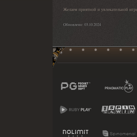
Желаем приятной и увлекательной игр
Обновлено:
03.10.2024