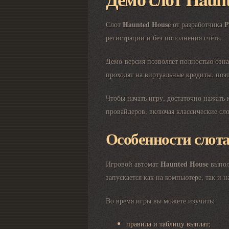
Haunted House
P
Слот
от разработчика
регистрации и без пополнения счёта.
Демо-версия позволяет полностью озн
проходят на виртуальные кредиты, поэ
Чтобы начать игру, достаточно нажать
провайдеров, включая классические сло
Особенности слота
Haunted House
Игровой автомат
выпол
запускается как на компьютере, так и 
Во время игры вы можете изучить:
правила и таблицу выплат;