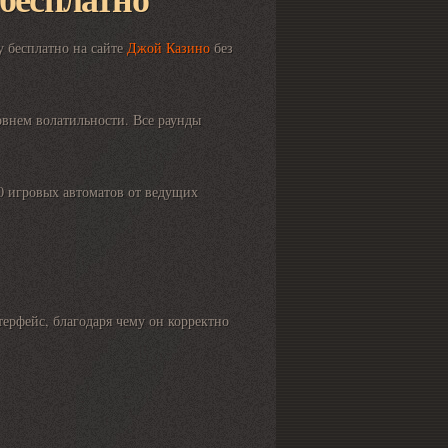
 бесплатно на сайте
Джой Казино
без
внем волатильности. Все раунды
0 игровых автоматов от ведущих
ерфейс, благодаря чему он корректно