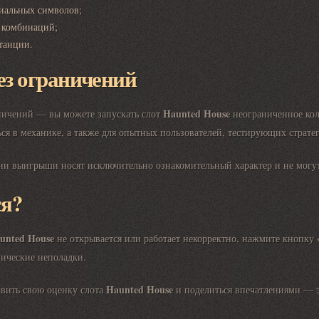
циальных символов;
 комбинаций;
танции.
ез ограничений
Haunted House
ничений — вы можете запускать слот
неограниченное кол
ься в механике, а также для опытных пользователей, тестирующих стратег
сии выигрыши носят исключительно ознакомительный характер и не могу
ся?
unted House
не открывается или работает некорректно, нажмите кнопку
нические неполадки.
Haunted House
авить свою оценку слота
и поделиться впечатлениями — 