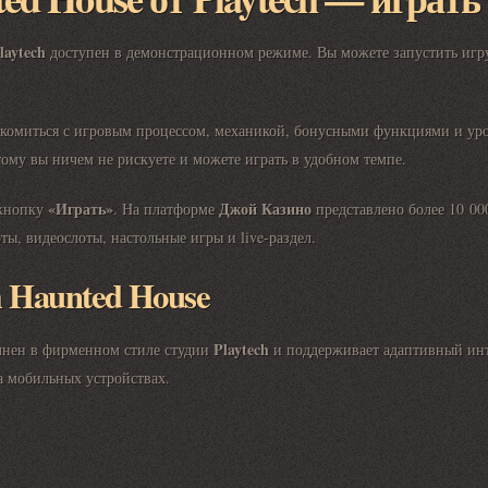
laytech
доступен в демонстрационном режиме. Вы можете запустить игру
акомиться с игровым процессом, механикой, бонусными функциями и уро
тому вы ничем не рискуете и можете играть в удобном темпе.
«Играть»
Джой Казино
 кнопку
. На платформе
представлено более 10 00
ты, видеослоты, настольные игры и live-раздел.
 Haunted House
Playtech
нен в фирменном стиле студии
и поддерживает адаптивный инт
на мобильных устройствах.