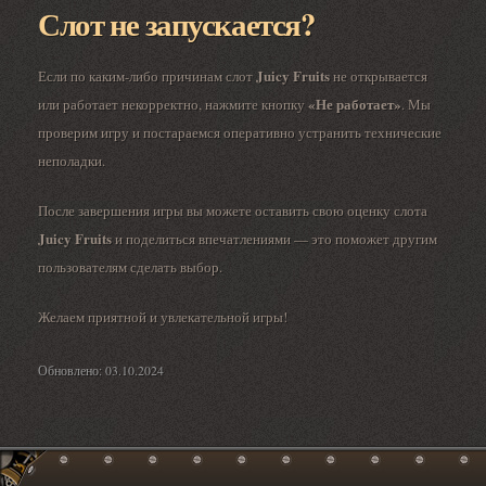
Слот не запускается?
Juicy Fruits
Если по каким-либо причинам слот
не открывается
«Не работает»
или работает некорректно, нажмите кнопку
. Мы
проверим игру и постараемся оперативно устранить технические
неполадки.
После завершения игры вы можете оставить свою оценку слота
Juicy Fruits
и поделиться впечатлениями — это поможет другим
пользователям сделать выбор.
Желаем приятной и увлекательной игры!
Обновлено:
03.10.2024