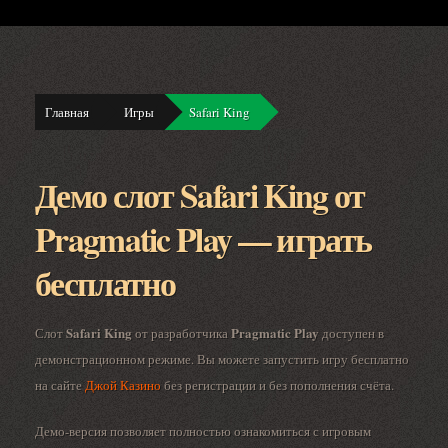
Главная
Игры
Safari King
Демо слот Safari King от
Pragmatic Play — играть
бесплатно
Safari King
Pragmatic Play
Слот
от разработчика
доступен в
демонстрационном режиме. Вы можете запустить игру бесплатно
на сайте
Джой Казино
без регистрации и без пополнения счёта.
Демо-версия позволяет полностью ознакомиться с игровым