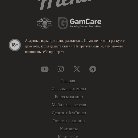
Азартные игры призваны развлекать. Помните, что вы рискуете
деньгами, когда делаете ставки. Не тратьте больше, чем можете
позволить себе проиграть.
Главная
Игровые автоматы
Бонусы казино
Мобильная версия
Депозит JoyCasino
Отзывы о казино
Контакты
Карта сайта