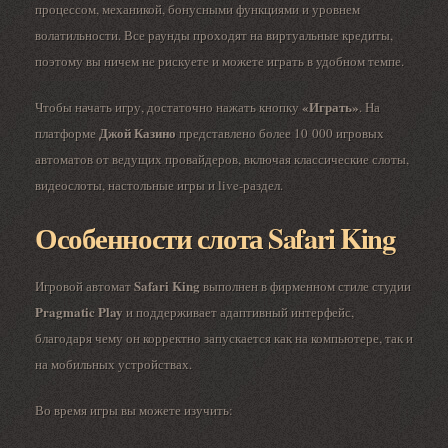
процессом, механикой, бонусными функциями и уровнем
волатильности. Все раунды проходят на виртуальные кредиты,
поэтому вы ничем не рискуете и можете играть в удобном темпе.
«Играть»
Чтобы начать игру, достаточно нажать кнопку
. На
Джой Казино
платформе
представлено более 10 000 игровых
автоматов от ведущих провайдеров, включая классические слоты,
видеослоты, настольные игры и live-раздел.
Особенности слота Safari King
Safari King
Игровой автомат
выполнен в фирменном стиле студии
Pragmatic Play
и поддерживает адаптивный интерфейс,
благодаря чему он корректно запускается как на компьютере, так и
на мобильных устройствах.
Во время игры вы можете изучить: