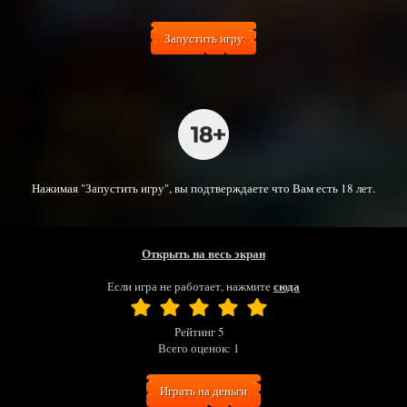
Запустить игру
Нажимая "Запустить игру", вы подтверждаете что Вам есть 18 лет.
Открыть на весь экран
сюда
Если игра не работает, нажмите
Рейтинг
5
Всего оценок:
1
Играть на деньги