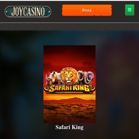
Вход
Safari King