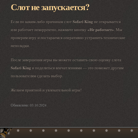
Слот не запускается?
Safari King
Если по каким-либо причинам слот
не открывается
«Не работает»
или работает некорректно, нажмите кнопку
. Мы
проверим игру и постараемся оперативно устранить технические
неполадки.
После завершения игры вы можете оставить свою оценку слота
Safari King
и поделиться впечатлениями — это поможет другим
пользователям сделать выбор.
Желаем приятной и увлекательной игры!
Обновлено:
03.10.2024