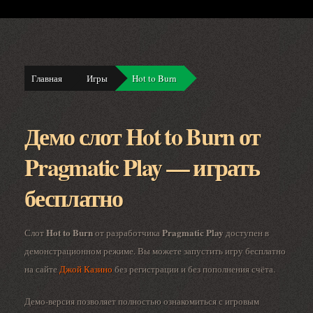
Главная
Игры
Hot to Burn
Демо слот Hot to Burn от
Pragmatic Play — играть
бесплатно
Hot to Burn
Pragmatic Play
Слот
от разработчика
доступен в
демонстрационном режиме. Вы можете запустить игру бесплатно
на сайте
Джой Казино
без регистрации и без пополнения счёта.
Демо-версия позволяет полностью ознакомиться с игровым