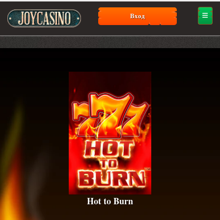
Вход
Hot to Burn