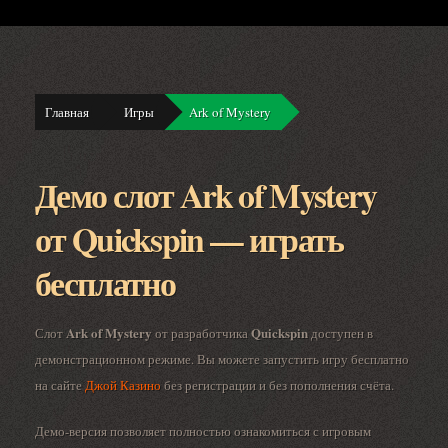
Главная
Игры
Ark of Mystery
Демо слот Ark of Mystery
от Quickspin — играть
бесплатно
Ark of Mystery
Quickspin
Слот
от разработчика
доступен в
демонстрационном режиме. Вы можете запустить игру бесплатно
на сайте
Джой Казино
без регистрации и без пополнения счёта.
Демо-версия позволяет полностью ознакомиться с игровым