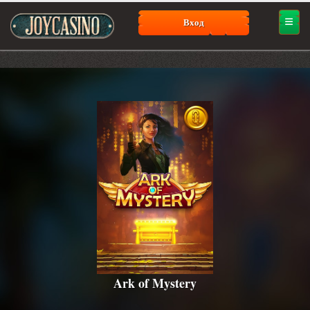
Вход
Ark of Mystery