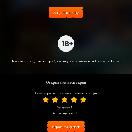
Запустить игру
Нажимая "Запустить игру", вы подтверждаете что Вам есть 18 лет.
Открыть на весь экран
сюда
Если игра не работает, нажмите
Рейтинг
5
Всего оценок:
1
Играть на деньги