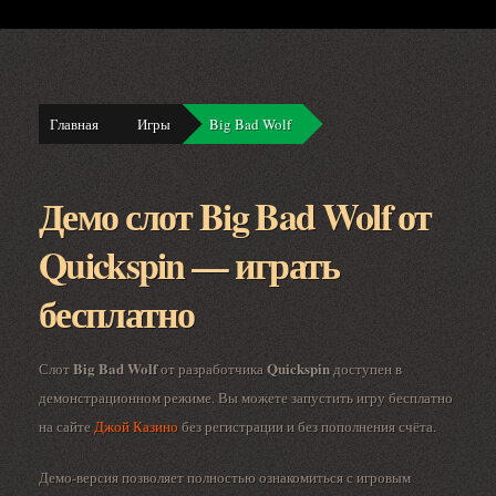
Главная
Игры
Big Bad Wolf
Демо слот Big Bad Wolf от
Quickspin — играть
бесплатно
Big Bad Wolf
Quickspin
Слот
от разработчика
доступен в
демонстрационном режиме. Вы можете запустить игру бесплатно
на сайте
Джой Казино
без регистрации и без пополнения счёта.
Демо-версия позволяет полностью ознакомиться с игровым