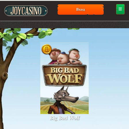
Вход
Big Bad Wolf