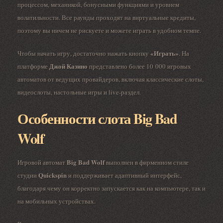
процессом, механикой, бонусными функциями и уровнем
волатильности. Все раунды проходят на виртуальные кредиты,
поэтому вы ничем не рискуете и можете играть в удобном темпе.
«Играть»
Чтобы начать игру, достаточно нажать кнопку
. На
Джой Казино
платформе
представлено более 10 000 игровых
автоматов от ведущих провайдеров, включая классические слоты,
видеослоты, настольные игры и live-раздел.
Особенности слота Big Bad
Wolf
Big Bad Wolf
Игровой автомат
выполнен в фирменном стиле
Quickspin
студии
и поддерживает адаптивный интерфейс,
благодаря чему он корректно запускается как на компьютере, так и
на мобильных устройствах.