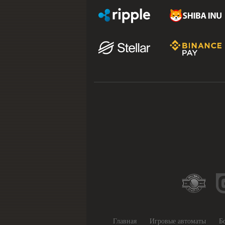
Главная
Игровые автоматы
Б