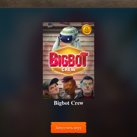
Bigbot Crew
Запустить игру