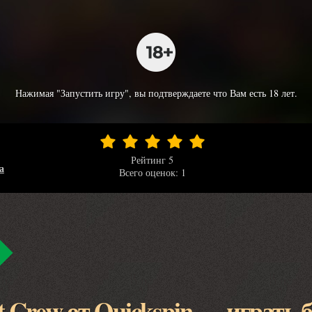
Нажимая "Запустить игру", вы подтверждаете что Вам есть 18 лет.
Рейтинг
5
а
Всего оценок:
1
t Crew от Quickspin — играть 