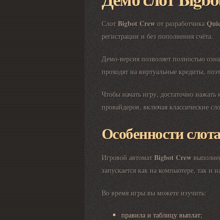
Bigbot Crew
Qui
Слот
от разработчика
регистрации и без пополнения счёта.
Демо-версия позволяет полностью озн
проходят на виртуальные кредиты, поэ
Чтобы начать игру, достаточно нажать
провайдеров, включая классические сло
Особенности слота
Bigbot Crew
Игровой автомат
выполнен
запускается как на компьютере, так и 
Во время игры вы можете изучить:
правила и таблицу выплат;