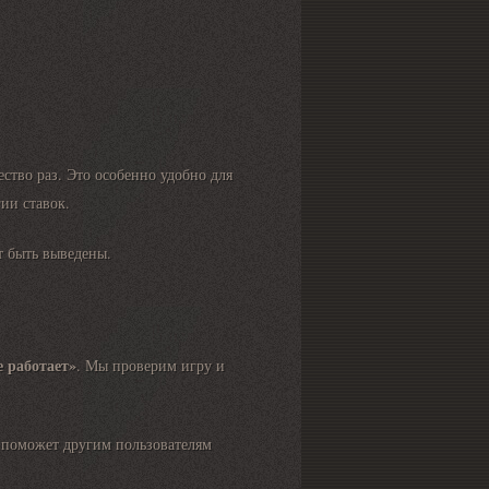
ство раз. Это особенно удобно для
ии ставок.
т быть выведены.
 работает»
. Мы проверим игру и
 поможет другим пользователям