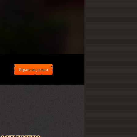
Играть на деньги
бесплатно