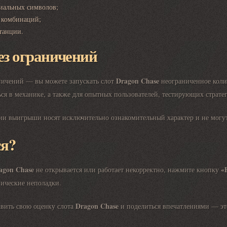
циальных символов;
 комбинаций;
танции.
ез ограничений
Dragon Chase
ничений — вы можете запускать слот
неограниченное колич
ься в механике, а также для опытных пользователей, тестирующих стратег
сии выигрыши носят исключительно ознакомительный характер и не могу
ся?
agon Chase
«
не открывается или работает некорректно, нажмите кнопку
нические неполадки.
Dragon Chase
авить свою оценку слота
и поделиться впечатлениями — эт