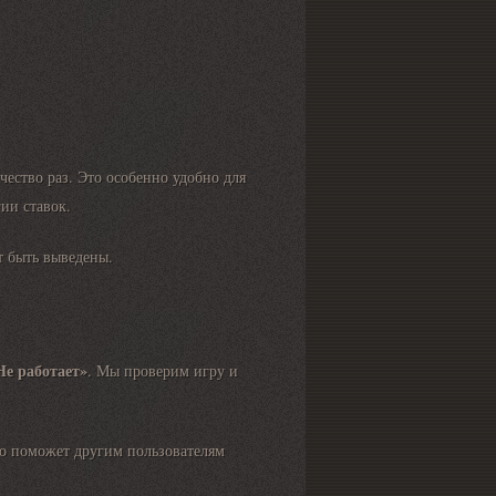
ество раз. Это особенно удобно для
ии ставок.
т быть выведены.
Не работает»
. Мы проверим игру и
о поможет другим пользователям