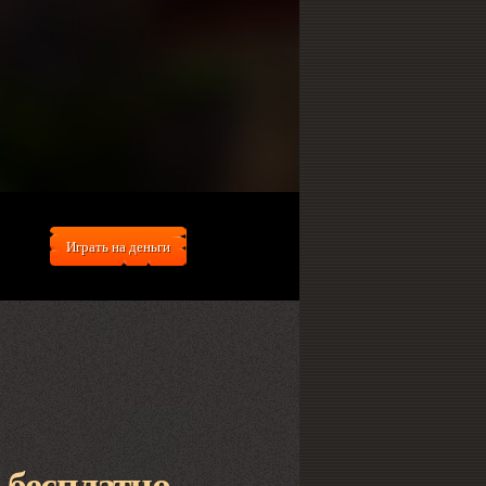
Играть на деньги
 бесплатно