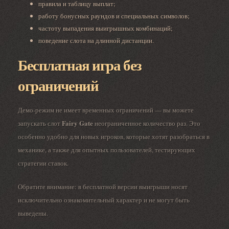
правила и таблицу выплат;
работу бонусных раундов и специальных символов;
частоту выпадения выигрышных комбинаций;
поведение слота на длинной дистанции.
Бесплатная игра без
ограничений
Демо-режим не имеет временных ограничений — вы можете
Fairy Gate
запускать слот
неограниченное количество раз. Это
особенно удобно для новых игроков, которые хотят разобраться в
механике, а также для опытных пользователей, тестирующих
стратегии ставок.
Обратите внимание: в бесплатной версии выигрыши носят
исключительно ознакомительный характер и не могут быть
выведены.