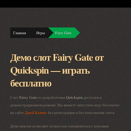
Главная
Игры
Fairy Gate
Демо слот Fairy Gate от
Quickspin — играть
бесплатно
Fairy Gate
Quickspin
Слот
от разработчика
доступен в
демонстрационном режиме. Вы можете запустить игру бесплатно
на сайте
Джой Казино
без регистрации и без пополнения счёта.
Демо-версия позволяет полностью ознакомиться с игровым