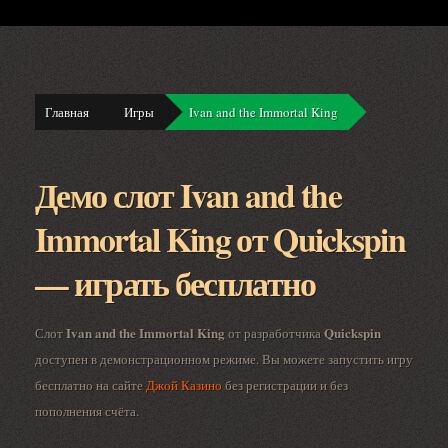
Главная
Игры
Ivan and the Immortal King
Демо слот Ivan and the
Immortal King от Quickspin
— играть бесплатно
Ivan and the Immortal King
Quickspin
Слот
от разработчика
доступен в демонстрационном режиме. Вы можете запустить игру
бесплатно на сайте
Джой Казино
без регистрации и без
пополнения счёта.