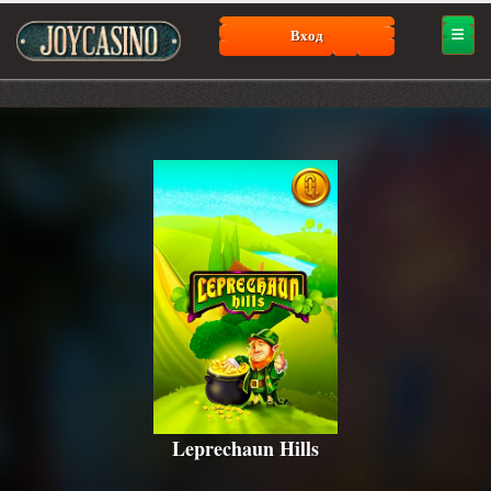
Вход
Leprechaun Hills