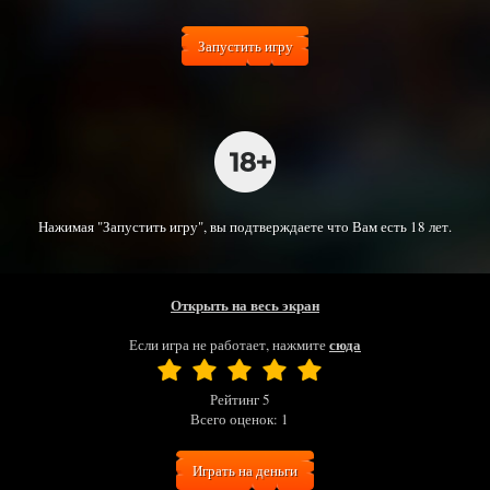
Запустить игру
Нажимая "Запустить игру", вы подтверждаете что Вам есть 18 лет.
Открыть на весь экран
сюда
Если игра не работает, нажмите
Рейтинг
5
Всего оценок:
1
Играть на деньги