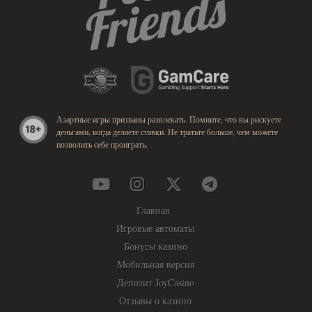
Азартные игры призваны развлекать. Помните, что вы рискуете
деньгами, когда делаете ставки. Не тратьте больше, чем можете
позволить себе проиграть.
Главная
Игровые автоматы
Бонусы казино
Мобильная версия
Депозит JoyCasino
Отзывы о казино