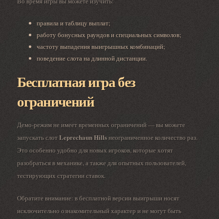
Во время игры вы можете изучить:
правила и таблицу выплат;
работу бонусных раундов и специальных символов;
частоту выпадения выигрышных комбинаций;
поведение слота на длинной дистанции.
Бесплатная игра без
ограничений
Демо-режим не имеет временных ограничений — вы можете
Leprechaun Hills
запускать слот
неограниченное количество раз.
Это особенно удобно для новых игроков, которые хотят
разобраться в механике, а также для опытных пользователей,
тестирующих стратегии ставок.
Обратите внимание: в бесплатной версии выигрыши носят
исключительно ознакомительный характер и не могут быть