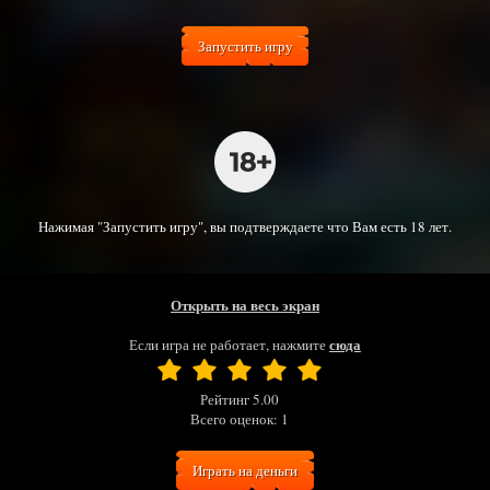
Запустить игру
Нажимая "Запустить игру", вы подтверждаете что Вам есть 18 лет.
Открыть на весь экран
сюда
Если игра не работает, нажмите
Рейтинг
5.00
Всего оценок:
1
Играть на деньги