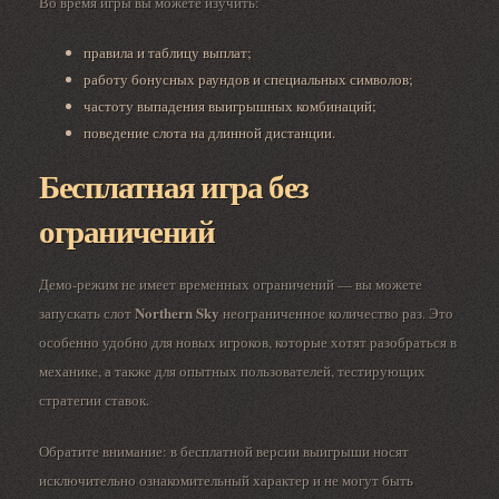
Во время игры вы можете изучить:
правила и таблицу выплат;
работу бонусных раундов и специальных символов;
частоту выпадения выигрышных комбинаций;
поведение слота на длинной дистанции.
Бесплатная игра без
ограничений
Демо-режим не имеет временных ограничений — вы можете
Northern Sky
запускать слот
неограниченное количество раз. Это
особенно удобно для новых игроков, которые хотят разобраться в
механике, а также для опытных пользователей, тестирующих
стратегии ставок.
Обратите внимание: в бесплатной версии выигрыши носят
исключительно ознакомительный характер и не могут быть