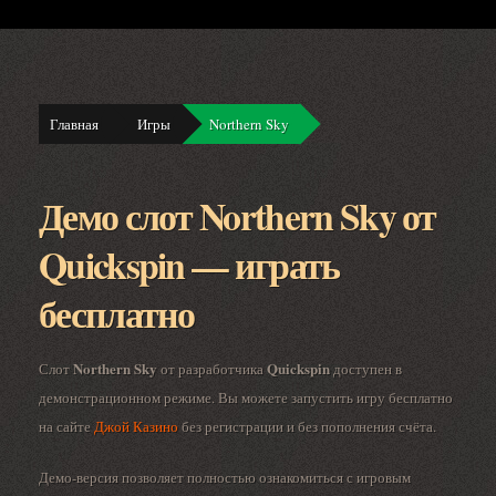
Главная
Игры
Northern Sky
Демо слот Northern Sky от
Quickspin — играть
бесплатно
Northern Sky
Quickspin
Слот
от разработчика
доступен в
демонстрационном режиме. Вы можете запустить игру бесплатно
на сайте
Джой Казино
без регистрации и без пополнения счёта.
Демо-версия позволяет полностью ознакомиться с игровым