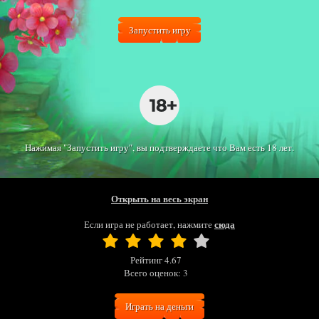
Запустить игру
Нажимая "Запустить игру", вы подтверждаете что Вам есть 18 лет.
Открыть на весь экран
сюда
Если игра не работает, нажмите
Рейтинг
4.67
Всего оценок:
3
Играть на деньги