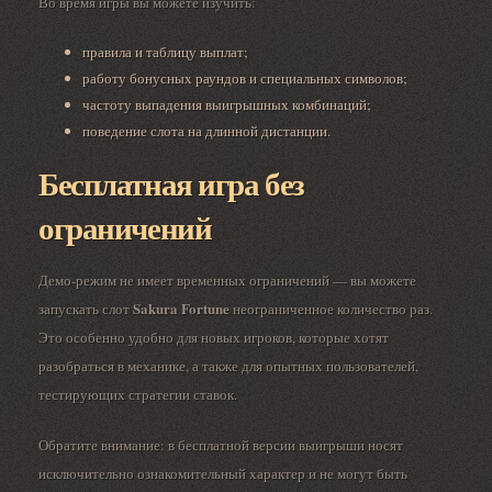
Во время игры вы можете изучить:
правила и таблицу выплат;
работу бонусных раундов и специальных символов;
частоту выпадения выигрышных комбинаций;
поведение слота на длинной дистанции.
Бесплатная игра без
ограничений
Демо-режим не имеет временных ограничений — вы можете
Sakura Fortune
запускать слот
неограниченное количество раз.
Это особенно удобно для новых игроков, которые хотят
разобраться в механике, а также для опытных пользователей,
тестирующих стратегии ставок.
Обратите внимание: в бесплатной версии выигрыши носят
исключительно ознакомительный характер и не могут быть