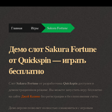
Главная
Игры
Sakura Fortune
Демо слот Sakura Fortune
от Quickspin — играть
бесплатно
Sakura Fortune
Quickspin
Слот
от разработчика
доступен в
демонстрационном режиме. Вы можете запустить игру бесплатно
на сайте
Джой Казино
без регистрации и без пополнения счёта.
Демо-версия позволяет полностью ознакомиться с игровым