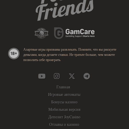
Азартные игры призваны развлекать. Помните, что вы рискуете
деньгами, когда делаете ставки. Не тратьте больше, чем можете
позволить себе проиграть.
Главная
Игровые автоматы
Бонусы казино
Мобильная версия
Депозит JoyCasino
Отзывы о казино