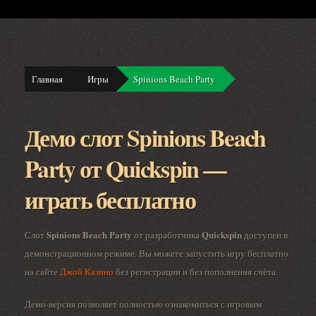
Главная
Игры
Spinions Beach Party
Демо слот Spinions Beach
Party от Quickspin —
играть бесплатно
Spinions Beach Party
Quickspin
Слот
от разработчика
доступен в
демонстрационном режиме. Вы можете запустить игру бесплатно
на сайте
Джой Казино
без регистрации и без пополнения счёта.
Демо-версия позволяет полностью ознакомиться с игровым