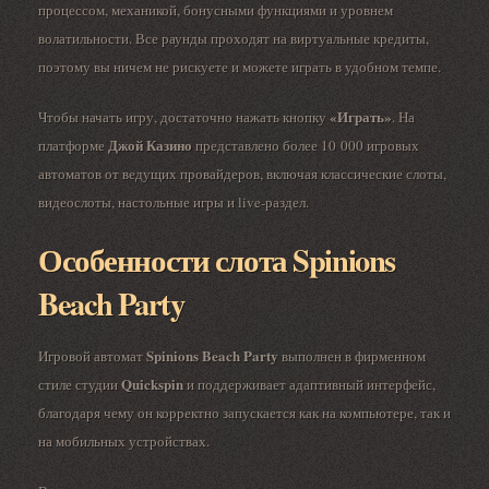
процессом, механикой, бонусными функциями и уровнем
волатильности. Все раунды проходят на виртуальные кредиты,
поэтому вы ничем не рискуете и можете играть в удобном темпе.
«Играть»
Чтобы начать игру, достаточно нажать кнопку
. На
Джой Казино
платформе
представлено более 10 000 игровых
автоматов от ведущих провайдеров, включая классические слоты,
видеослоты, настольные игры и live-раздел.
Особенности слота Spinions
Beach Party
Spinions Beach Party
Игровой автомат
выполнен в фирменном
Quickspin
стиле студии
и поддерживает адаптивный интерфейс,
благодаря чему он корректно запускается как на компьютере, так и
на мобильных устройствах.