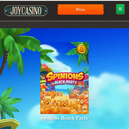
Вход
Spinions Beach Party