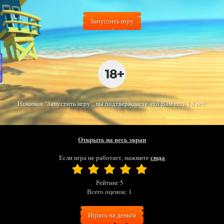
Запустить игру
Нажимая "Запустить игру", вы подтверждаете что Вам есть 18 лет.
Открыть на весь экран
сюда
Если игра не работает, нажмите
Рейтинг
5
Всего оценок:
1
Играть на деньги