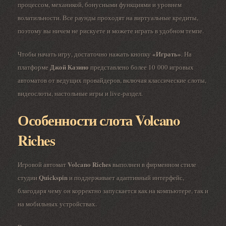
процессом, механикой, бонусными функциями и уровнем
волатильности. Все раунды проходят на виртуальные кредиты,
поэтому вы ничем не рискуете и можете играть в удобном темпе.
«Играть»
Чтобы начать игру, достаточно нажать кнопку
. На
Джой Казино
платформе
представлено более 10 000 игровых
автоматов от ведущих провайдеров, включая классические слоты,
видеослоты, настольные игры и live-раздел.
Особенности слота Volcano
Riches
Volcano Riches
Игровой автомат
выполнен в фирменном стиле
Quickspin
студии
и поддерживает адаптивный интерфейс,
благодаря чему он корректно запускается как на компьютере, так и
на мобильных устройствах.