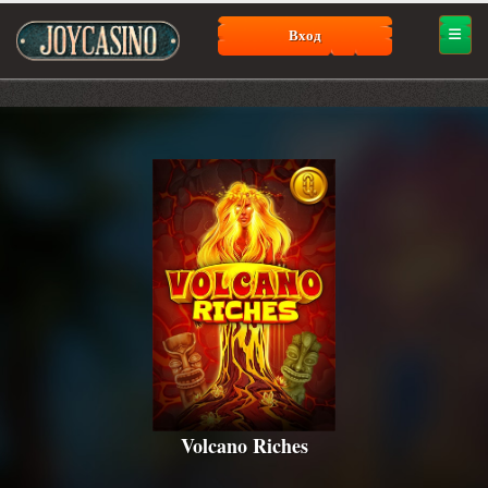
Вход
Volcano Riches