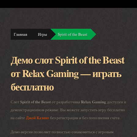
Главная
Игры
Spirit of the Beast
Демо слот Spirit of the Beast
от Relax Gaming — играть
бесплатно
Spirit of the Beast
Relax Gaming
Слот
от разработчика
доступен в
демонстрационном режиме. Вы можете запустить игру бесплатно
на сайте
Джой Казино
без регистрации и без пополнения счёта.
Демо-версия позволяет полностью ознакомиться с игровым