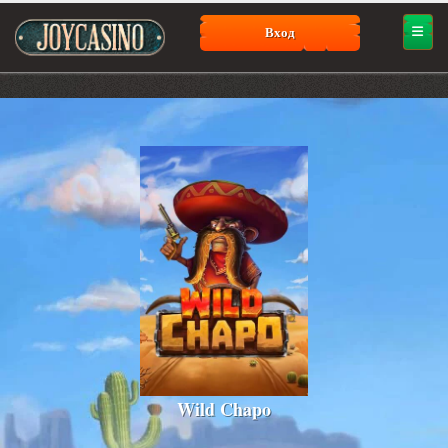
Вход
Wild Chapo