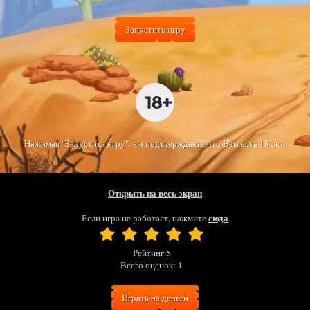
Запустить игру
Нажимая "Запустить игру", вы подтверждаете что Вам есть 18 лет.
Открыть на весь экран
сюда
Если игра не работает, нажмите
Рейтинг
5
Всего оценок:
1
Играть на деньги