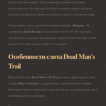
процессом, механикой, бонусными функциями и уровнем
волатильности. Все раунды проходят на виртуальные кредиты,
поэтому вы ничем не рискуете и можете играть в удобном темпе.
«Играть»
Чтобы начать игру, достаточно нажать кнопку
. На
Джой Казино
платформе
представлено более 10 000 игровых
автоматов от ведущих провайдеров, включая классические слоты,
видеослоты, настольные игры и live-раздел.
Особенности слота Dead Man's
Trail
Dead Man's Trail
Игровой автомат
выполнен в фирменном стиле
Relax Gaming
студии
и поддерживает адаптивный интерфейс,
благодаря чему он корректно запускается как на компьютере, так и
на мобильных устройствах.