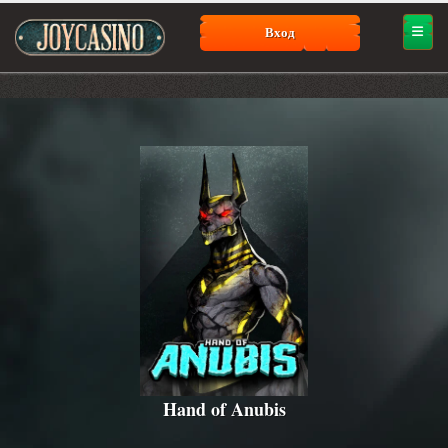
Вход
Hand of Anubis