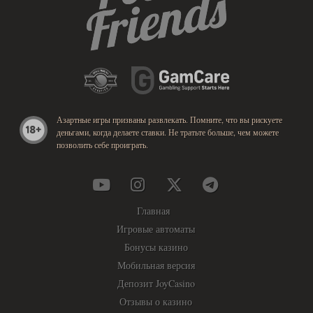
Азартные игры призваны развлекать. Помните, что вы рискуете
деньгами, когда делаете ставки. Не тратьте больше, чем можете
позволить себе проиграть.
Главная
Игровые автоматы
Бонусы казино
Мобильная версия
Депозит JoyCasino
Отзывы о казино