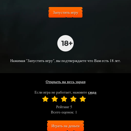
Запустить игру
Нажимая "Запустить игру", вы подтверждаете что Вам есть 18 лет.
Открыть на весь экран
сюда
Если игра не работает, нажмите
Рейтинг
5
Всего оценок:
1
Играть на деньги