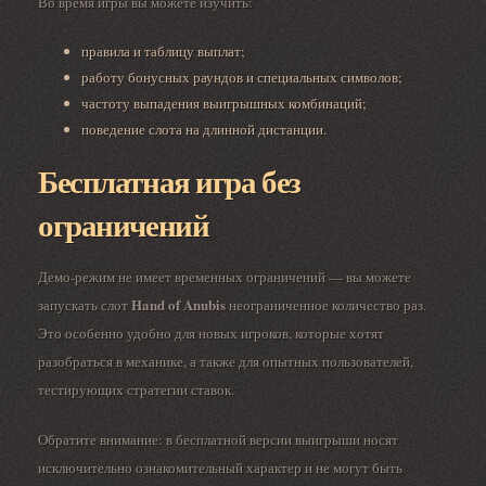
Во время игры вы можете изучить:
правила и таблицу выплат;
работу бонусных раундов и специальных символов;
частоту выпадения выигрышных комбинаций;
поведение слота на длинной дистанции.
Бесплатная игра без
ограничений
Демо-режим не имеет временных ограничений — вы можете
Hand of Anubis
запускать слот
неограниченное количество раз.
Это особенно удобно для новых игроков, которые хотят
разобраться в механике, а также для опытных пользователей,
тестирующих стратегии ставок.
Обратите внимание: в бесплатной версии выигрыши носят
исключительно ознакомительный характер и не могут быть