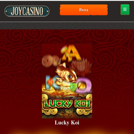
Вход
Lucky Koi