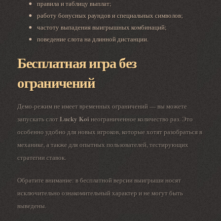
правила и таблицу выплат;
работу бонусных раундов и специальных символов;
частоту выпадения выигрышных комбинаций;
поведение слота на длинной дистанции.
Бесплатная игра без
ограничений
Демо-режим не имеет временных ограничений — вы можете
Lucky Koi
запускать слот
неограниченное количество раз. Это
особенно удобно для новых игроков, которые хотят разобраться в
механике, а также для опытных пользователей, тестирующих
стратегии ставок.
Обратите внимание: в бесплатной версии выигрыши носят
исключительно ознакомительный характер и не могут быть
выведены.