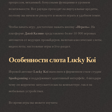
процессом, механикой, бонусными функциями и уровнем
волатильности. Все раунды проходят на виртуальные кредиты,
поэтому вы ничем не рискуете и можете играть в удобном темпе.
«Играть»
Чтобы начать игру, достаточно нажать кнопку
. На
Джой Казино
платформе
представлено более 10 000 игровых
автоматов от ведущих провайдеров, включая классические слоты,
видеослоты, настольные игры и live-раздел.
Особенности слота Lucky Koi
Lucky Koi
Игровой автомат
выполнен в фирменном стиле студии
Spadegaming
и поддерживает адаптивный интерфейс, благодаря
чему он корректно запускается как на компьютере, так и на
мобильных устройствах.
Во время игры вы можете изучить: