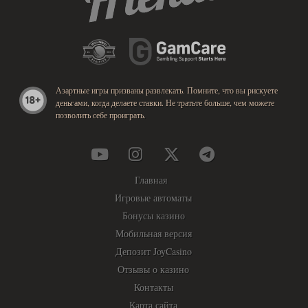
Азартные игры призваны развлекать. Помните, что вы рискуете
деньгами, когда делаете ставки. Не тратьте больше, чем можете
позволить себе проиграть.
Главная
Игровые автоматы
Бонусы казино
Мобильная версия
Депозит JoyCasino
Отзывы о казино
Контакты
Карта сайта