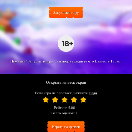
Запустить игру
Нажимая "Запустить игру", вы подтверждаете что Вам есть 18 лет.
Открыть на весь экран
сюда
Если игра не работает, нажмите
Рейтинг
5.00
Всего оценок:
1
Играть на деньги