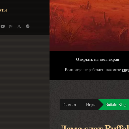
КТЫ
Открыть на весь экран
сюд
Если игра не работает, нажмите
Главная
Игры
Buffalo King
Демо слот Buffa