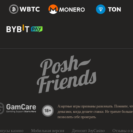
Азартные игры призваны развлекать. Помните, чт
деньгами, когда делаете ставки. Не тратьте больш
позволить себе проиграть.
онусы казино
Мобильная версия
Депозит JoyCasino
Отзывы о к