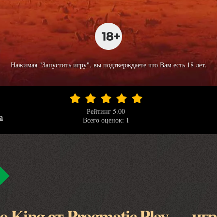
Нажимая "Запустить игру", вы подтверждаете что Вам есть 18 лет.
Рейтинг
5.00
а
Всего оценок:
1
lo King от Pragmatic Play — иг