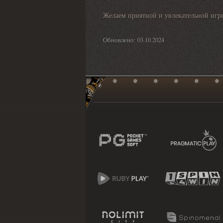
Желаем приятной и увлекательной игр
Обновлено:
03.10.2024