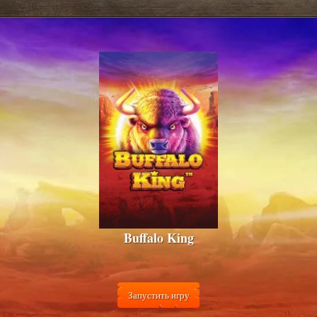
Buffalo King
Запустить игру